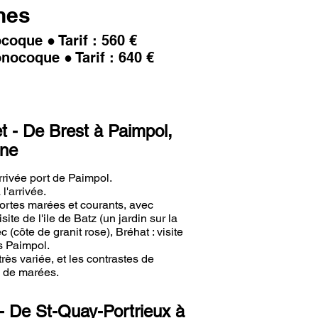
nes
ocoque ● Tarif : 560 €
nocoque ● Tarif : 640 €
let - De Brest à Paimpol,
gne
rivée port de Paimpol.
l'arrivée.
ortes marées et courants, avec
site de l'ile de Batz (un jardin sur la
(côte de granit rose), Bréhat : visite
s Paimpol.
ès variée, et les contrastes de
 de marées.
- De St-Quay-Portrieux à