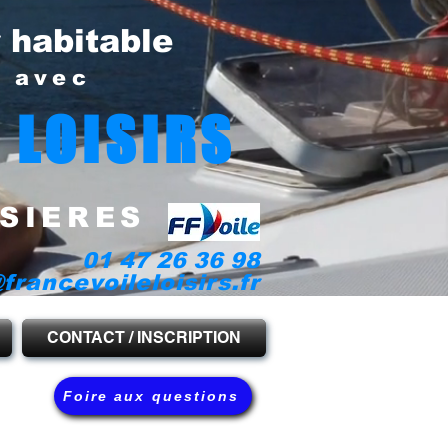
r habitable
e avec
 LOISIRS
SIERES
01 47 26 36 98
francevoileloisirs.fr
CONTACT / INSCRIPTION
Foire aux questions