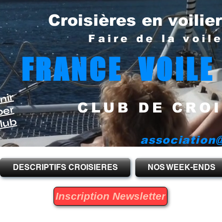
Croisières en voilie
Faire de la voil
FRANCE VOILE
nir
CLUB DE CROI
per
lub
association@
DESCRIPTIFS CROISIERES
NOS WEEK-ENDS
Inscription Newsletter