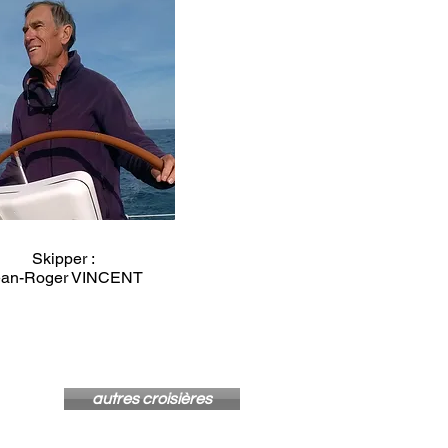
Skipper :
ean-Roger VINCENT
autres croisières