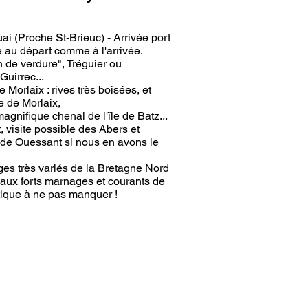
ai (Proche St-Brieuc) - Arrivée port
e au départ comme à l'arrivée.
n de verdure", Tréguier ou
Guirrec...
 Morlaix : rives très boisées, et
e de Morlaix,
agnifique chenal de l'ïle de Batz...
, visite possible des Abers et
le de Ouessant si nous en avons le
ges très variés de la Bretagne Nord
aux forts marnages et courants de
tique à ne pas manquer !