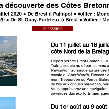
la découverte des Côtes Breton
juillet 2020 ● De Brest à Paimpol ● Voilier : Mon
20 ● De St-Quay-Portrieux à Brest ● Voilier : Mo
JE RESERVE
Du 11 juillet au 18 juil
côte Nord de la Breta
Départ port de Brest Château – Ar
Train possible au départ comme à 
Navigation technique au gré des f
escale à l'Aber Wrac'h, Roscoff : vi
mer), Trebeurden ou Perros-Guirrec 
de l'ile aux criques sauvages, pui
Vous apprécierez une navigation tr
paysages dus aux forts marnages
Du 1er août au 9 août 