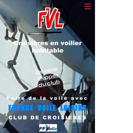
Croisières en voilier
habitable
Devenir
skipper
du club
Faire de la voile avec
FRANCE VOILE LOISIRS
CLUB DE CROISIERES