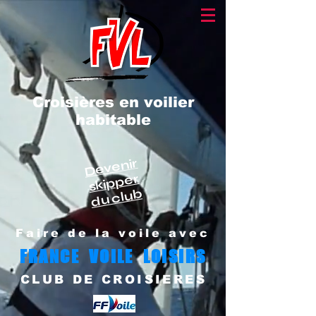
Croisières en voilier
habitable
Devenir
skipper
du club
Faire de la voile avec
FRANCE VOILE LOISIRS
CLUB DE CROISIERES