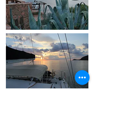
JE POSE UNE OPTION
Autres croisières de Jean Paul
Ajaccio, Bonifacio, Sardaigne NW
Les îles Toscanes Elbe et Capraia
Corse / Sicile