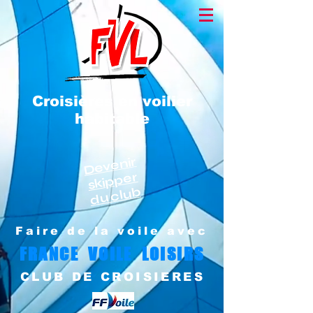
Croisières en voilier
habitable
Devenir
skipper
du club
Faire de la voile avec
FRANCE VOILE LOISIRS
CLUB DE CROISIERES