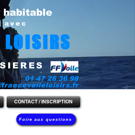
r habitable
e avec
 LOISIRS
SIERES
01 47 26 36 98
francevoileloisirs.fr
CONTACT / INSCRIPTION
Foire aux questions