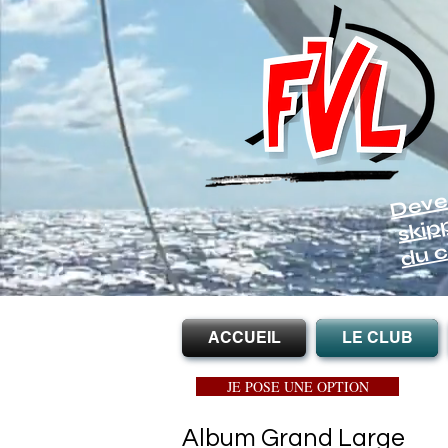
Deve
skip
du c
ACCUEIL
LE CLUB
JE POSE UNE OPTION
Album Grand Large