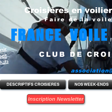
Croisières en voilie
Faire de la voil
FRANCE VOILE
nir
CLUB DE CROI
per
lub
association@
DESCRIPTIFS CROISIERES
NOS WEEK-ENDS
Inscription Newsletter