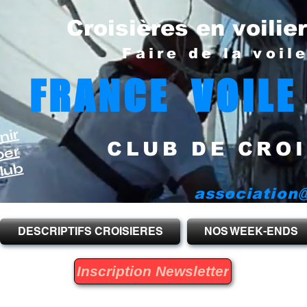
Croisières en voilie
Faire de la voil
FRANCE VOILE
nir
CLUB DE CROI
per
lub
association@
DESCRIPTIFS CROISIERES
NOS WEEK-ENDS
Inscription Newsletter