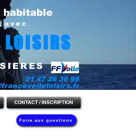
r habitable
e avec
 LOISIRS
SIERES
01 47 26 36 98
francevoileloisirs.fr
CONTACT / INSCRIPTION
Foire aux questions