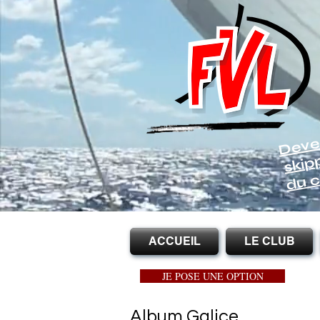
Deve
skip
du c
ACCUEIL
LE CLUB
JE POSE UNE OPTION
Album Galice