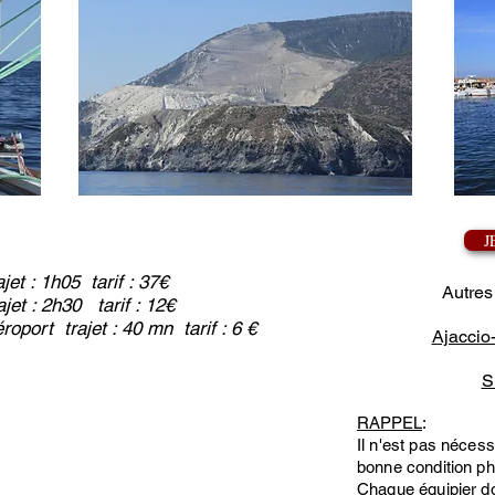
J
jet : 1h05 tarif : 37€
Autres
 : 2h30 tarif : 12€
t trajet : 40 mn tarif : 6 €
Ajaccio
S
RAPPEL
:
Il n'est pas nécess
bonne condition ph
Chaque équipier do