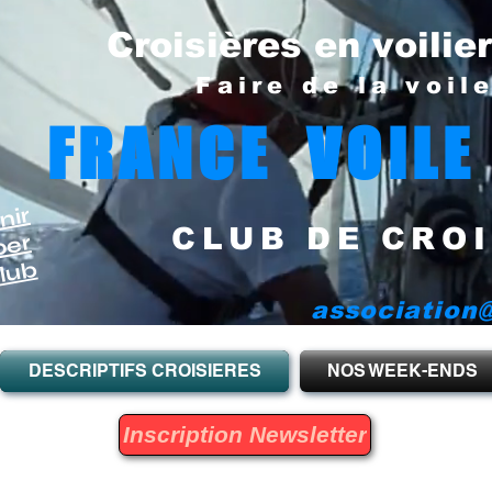
Croisières en voilie
Faire de la voil
FRANCE VOILE
nir
CLUB DE CROI
per
lub
association@
DESCRIPTIFS CROISIERES
NOS WEEK-ENDS
Inscription Newsletter