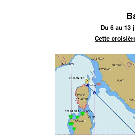
Ba
Du 6
au 13 j
Cett
e croisièr