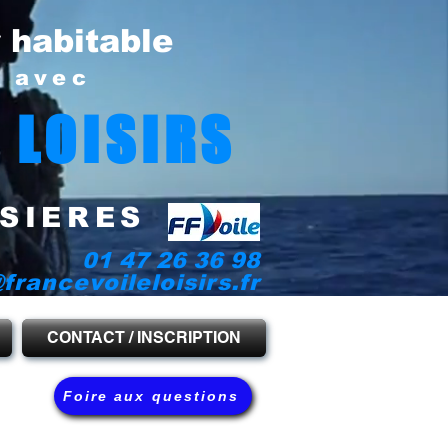
r habitable
e avec
 LOISIRS
SIERES
01 47 26 36 98
francevoileloisirs.fr
CONTACT / INSCRIPTION
Foire aux questions