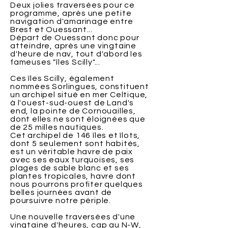
Deux jolies traversées pour ce
programme, après une petite
navigation d'amarinage entre
Brest et Ouessant...
Départ de Ouessant donc pour
atteindre, après une vingtaine
d'heure de nav, tout d'abord les
fameuses "îles Scilly"...
Ces îles Scilly, également
nommées Sorlingues, constituent
un
archipel
situé en
mer Celtique
,
à l'ouest-sud-ouest de Land's
end, la pointe de Cornouailles,
dont elles ne sont éloignées que
de
25 milles nautiques.
​Cet archipel de 146 îles et îlots,
dont 5 seulement sont habités,
est un véritable havre de paix
avec ses eaux turquoises, ses
plages de sable blanc et ses
plantes tropicales, havre dont
nous pourrons profiter quelques
belles journées avant de
poursuivre notre périple.
Une nouvelle traversées d'une
vingtaine d'heures, cap au N-W,