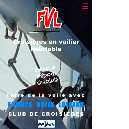
Croisières en voilier
habitable
Devenir
skipper
du club
Faire de la voile avec
FRANCE VOILE LOISIRS
CLUB DE CROISIERES