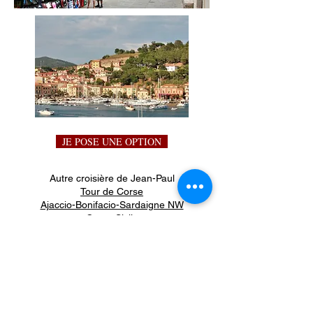
JE POSE UNE OPTION
Autre croisière de Jean-Paul
Tour de Corse
Ajaccio-Bonifacio-Sardaigne NW
Corse Sicile
Sicile îles Eoliennes
RAPPEL
:
Il n'est pas nécessaire d'être un grand
sportif, mais une bonne condition physique
est requise.