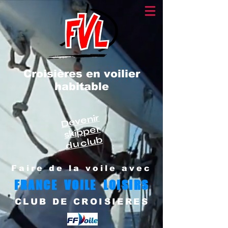
Croisières en voilier
habitable
Devenir
skipper
du club
Faire de la voile avec
FRANCE VOILE LOISIRS
CLUB DE CROISIERES