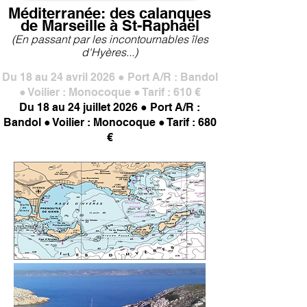
Méditerranée: des calanques
de Marseille à St-Raphaël
(En passant par les incontournables îles
d'Hyères...)
Du 18 au 24 avril 2026 ● Port A/R : Bandol
● Voilier : Monocoque ● Tarif : 610 €
Du 18 au 24 juillet 2026 ● Port A/R :
Bandol ● Voilier : Monocoque ● Tarif : 680
€