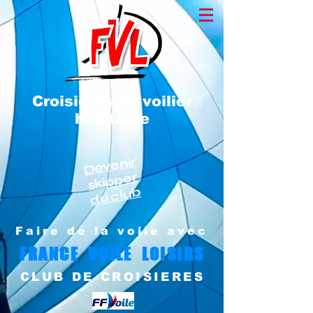
Croisières en voilier
habitable
Devenir
skipper
du club
Faire de la voile avec
FRANCE VOILE LOISIRS
CLUB DE CROISIERES