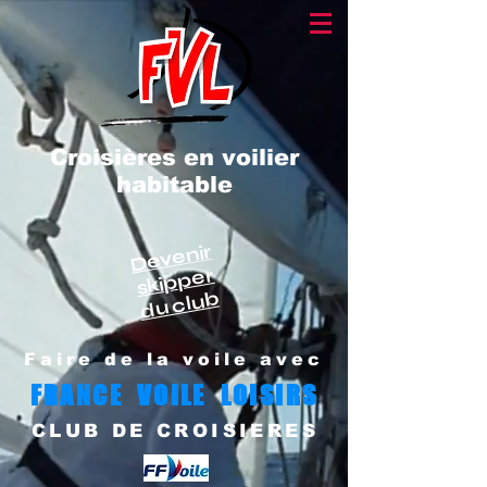
Croisières en voilier
habitable
Devenir
skipper
du club
Faire de la voile avec
FRANCE VOILE LOISIRS
CLUB DE CROISIERES