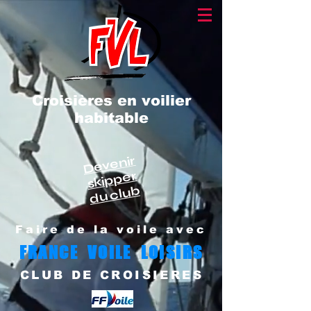
Croisières en voilier
habitable
Devenir
skipper
du club
Faire de la voile avec
FRANCE VOILE LOISIRS
CLUB DE CROISIERES