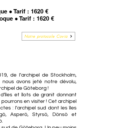
e ● Tarif : 1620 €
oque ● Tarif : 1620 €
Notre protocole Covid
19, de l’archipel de Stockholm,
e nous avons jeté notre dévolu,
archipel de Göteborg !
d’îles et îlots de granit donnant
pourrons en visiter ! Cet archipel
es : l’archipel sud dont les îles
angö, Asperö, Styrsö, Dönsö et
ö.
ipel sud de Göteborg. Un peu moins