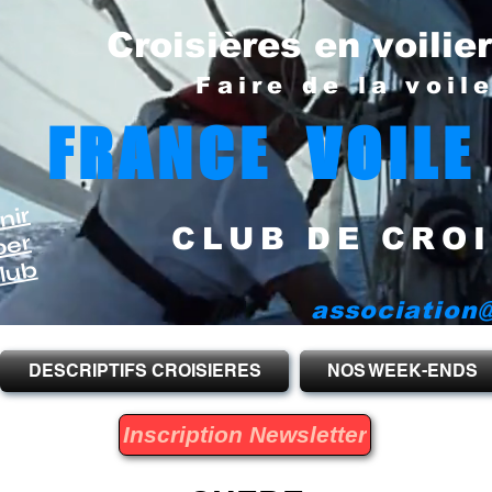
Croisières en voilie
Faire de la voil
FRANCE VOILE
nir
CLUB DE CROI
per
lub
association@
DESCRIPTIFS CROISIERES
NOS WEEK-ENDS
Inscription Newsletter