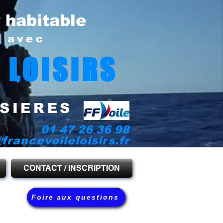
r habitable
e avec
 LOISIRS
SIERES
01 47 26 36 98
francevoileloisirs.fr
CONTACT / INSCRIPTION
Foire aux questions