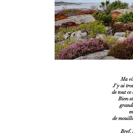
Ma vi
J'y ai tr
de tout ce
Bien-sû
grande
m
de mouilla
Bref, 