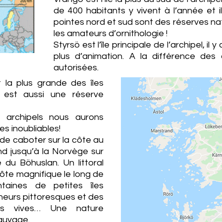
de 400 habitants y vivent à l’année et 
pointes nord et sud sont des réserves na
les amateurs d’ornithologie !
Styrsö est l’île principale de l’archipel, i
plus d’animation. A la différence des a
autorisées.
t la plus grande des îles
 est aussi une réserve
 archipels nous aurons
s inoubliables!
 de caboter sur la côte au
nd jusqu’à la Norvège sur
 du Böhuslan. Un littoral
ôte magnifique le long de
ntaines de petites îles
cheurs pittoresques et des
rs vives… Une nature
auvage.