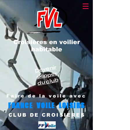
Croisières en voilier
habitable
Devenir
skipper
du club
Faire de la voile avec
FRANCE VOILE LOISIRS
CLUB DE CROISIERES