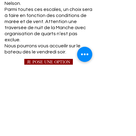
Nelson.
Parmi toutes ces escales, un choix sera
à faire en fonction des conditions de
marée et de vent. Attention une
traversée de nuit de la Manche avec
organisation de quarts n’est pas
exclue.
Nous pourrons vous accueilir sur le
bateau dès le vendredi soir.
JE POSE UNE OPTION
Il n'est pas nécessaire d'être un grand
sportif, mais une bonne condition physique
est requise.
Chaque équipier doit être capable de
monter et descendre sans aide dans le
bateau et dans une annexe instable.