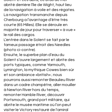
abrité derrière l’île de Wight, haut lieu
de la navigation à voile et des régates.
La navigation transmanche depuis
Cherbourg a l’avantage d’être très
courte (65 Milles). Elle se déroule en
majorité de jour pour traverser « à vue »
le rail des cargos.
L’entrée dans le Solent se fait par le
fameux passage étroit des Needles
(photo ci-contre).
Ensuite, le superbe plan d’eau du
Solent s’ouvre largement et abrite des
ports typiques, comme Yarmouth,
Lymington, la mythique Cowes bien sûr
et son ambiance «british» ; nous
pourrons aussi remonter Beaulieu River
dans un cadre champêtre, aller mouiller
à Newton River hors du temps,
remonter Hamble River, découvrir
Portsmouth, grand port militaire, qui
abrite le musée maritime où l’on peut
visiter le Victory restauré de l'amiral